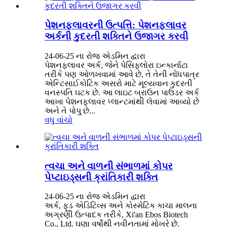
પેશનફ્લાવરની ઉત્પત્તિ: પેશનફ્લાવર
અર્કની કુદરતી શક્તિને ઉજાગર કરવી
24-06-25 ના રોજ એડમિન દ્વારા
પેશનફ્લાવર અર્ક, જેને પેસિફ્લોરા ઇન્કાર્નાટા
તરીકે પણ ઓળખવામાં આવે છે, તે તેની નોંધપાત્ર
એન્ટિસાઈકોટિક અસરો માટે મૂલ્યવાન કુદરતી
વનસ્પતિ ઘટક છે. આ લાઇટ બ્રાઉન પાઉડર અર્ક
આખા પેશનફ્લાવર પ્લાન્ટમાંથી લેવામાં આવ્યો છે
અને તે પોપુ છે...
વધુ વાંચો
ત્વચા અને વાળની ​​સંભાળમાં કોપર
પેપ્ટાઇડ્સની ક્રાંતિકારી શક્તિ
24-06-25 ના રોજ એડમિન દ્વારા
અર્ક, ફૂડ એડિટિવ્સ અને કોસ્મેટિક કાચા માલના
અગ્રણી ઉત્પાદક તરીકે, Xi'an Ebos Biotech
Co., Ltd. ઘણા વર્ષોથી નવીનતામાં મોખરે છે.