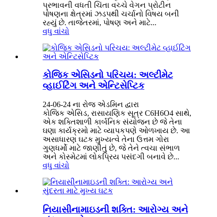
પ્રભાવની વધતી ચિંતા વચ્ચે વેગન પ્રોટીન
પોષણના ક્ષેત્રમાં ઝડપથી ચર્ચાનો વિષય બની
રહ્યું છે. તાજેતરમાં, પોષણ અને માટે...
વધુ વાંચો
કોજિક એસિડનો પરિચય: અલ્ટીમેટ
વ્હાઈટિંગ અને એન્ટિસેપ્ટિક
24-06-24 ના રોજ એડમિન દ્વારા
કોજિક એસિડ, રાસાયણિક સૂત્ર C6H6O4 સાથે,
એક શક્તિશાળી કાર્બનિક સંયોજન છે જે તેના
ઘણા કાર્યક્રમો માટે વ્યાપકપણે ઓળખાય છે. આ
અસાધારણ ઘટક મુખ્યત્વે તેના ઉત્તમ ગોરા
ગુણધર્મો માટે જાણીતું છે, જે તેને ત્વચા સંભાળ
અને કોસ્મેટમાં લોકપ્રિય પસંદગી બનાવે છે...
વધુ વાંચો
નિયાસીનામાઇડની શક્તિ: આરોગ્ય અને