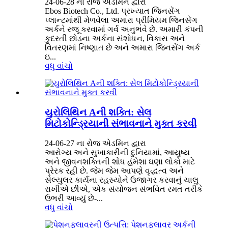
24-06-28 ના રોજ એડમિન દ્વારા
Ebos Biotech Co., Ltd. પ્રખ્યાત જિનસેંગ
પ્લાન્ટમાંથી મેળવેલા અમારા પ્રીમિયમ જિનસેંગ
અર્કને રજૂ કરવામાં ગર્વ અનુભવે છે. અમારી કંપની
કુદરતી છોડના અર્કના સંશોધન, વિકાસ અને
વિતરણમાં નિષ્ણાત છે અને અમારા જિનસેંગ અર્ક
ઇ...
વધુ વાંચો
યુરોલિથિન Aની શક્તિ: સેલ
મિટોકોન્ડ્રિયાની સંભાવનાને મુક્ત કરવી
24-06-27 ના રોજ એડમિન દ્વારા
આરોગ્ય અને સુખાકારીની દુનિયામાં, આયુષ્ય
અને જીવનશક્તિની શોધ હંમેશા ઘણા લોકો માટે
પ્રેરક રહી છે. જેમ જેમ આપણે વૃદ્ધત્વ અને
સેલ્યુલર કાર્યના રહસ્યોને ઉજાગર કરવાનું ચાલુ
રાખીએ છીએ, એક સંયોજન સંભવિત રમત તરીકે
ઉભરી આવ્યું છે-...
વધુ વાંચો