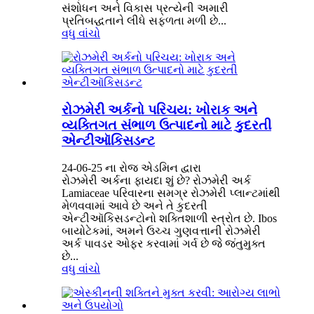
સંશોધન અને વિકાસ પ્રત્યેની અમારી
પ્રતિબદ્ધતાને લીધે સફળતા મળી છે...
વધુ વાંચો
રોઝમેરી અર્કનો પરિચય: ખોરાક અને
વ્યક્તિગત સંભાળ ઉત્પાદનો માટે કુદરતી
એન્ટીઑકિસડન્ટ
24-06-25 ના રોજ એડમિન દ્વારા
રોઝમેરી અર્કના ફાયદા શું છે? રોઝમેરી અર્ક
Lamiaceae પરિવારના સમગ્ર રોઝમેરી પ્લાન્ટમાંથી
મેળવવામાં આવે છે અને તે કુદરતી
એન્ટીઑકિસડન્ટોનો શક્તિશાળી સ્ત્રોત છે. Ibos
બાયોટેકમાં, અમને ઉચ્ચ ગુણવત્તાની રોઝમેરી
અર્ક પાવડર ઓફર કરવામાં ગર્વ છે જે જંતુમુક્ત
છે...
વધુ વાંચો