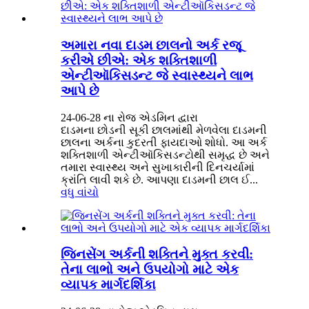
અમારા નવા દાડમ છાલનો અર્ક રજૂ
કરીએ છીએ: એક શક્તિશાળી
એન્ટીઑકિસડન્ટ જે સ્વાસ્થ્યને લાભ
આપે છે
24-06-28 ના રોજ એડમિન દ્વારા
દાડમના છોડની સૂકી છાલમાંથી મેળવેલા દાડમની
છાલના અર્કના કુદરતી ફાયદાઓ શોધો. આ અર્ક
શક્તિશાળી એન્ટીઑકિસડન્ટોથી સમૃદ્ધ છે અને
તમારા સ્વાસ્થ્ય અને સુખાકારીની દિનચર્યામાં
ક્રાંતિ લાવી શકે છે. આપણા દાડમની છાલ ઈ...
વધુ વાંચો
જિનસેંગ અર્કની શક્તિને મુક્ત કરવી:
તેના લાભો અને ઉપયોગો માટે એક
વ્યાપક માર્ગદર્શિકા