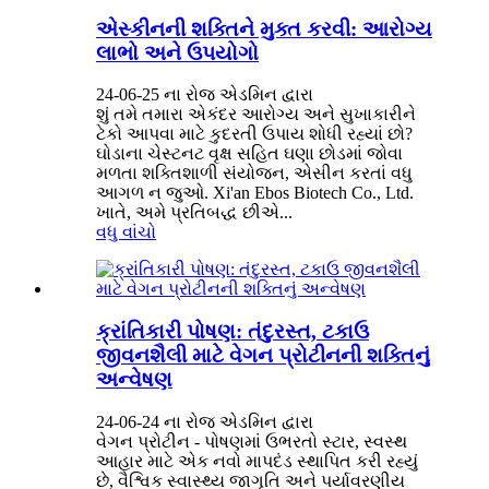
એસ્કીનની શક્તિને મુક્ત કરવી: આરોગ્ય
લાભો અને ઉપયોગો
24-06-25 ના રોજ એડમિન દ્વારા
શું તમે તમારા એકંદર આરોગ્ય અને સુખાકારીને
ટેકો આપવા માટે કુદરતી ઉપાય શોધી રહ્યાં છો?
ઘોડાના ચેસ્ટનટ વૃક્ષ સહિત ઘણા છોડમાં જોવા
મળતા શક્તિશાળી સંયોજન, એસીન કરતાં વધુ
આગળ ન જુઓ. Xi'an Ebos Biotech Co., Ltd.
ખાતે, અમે પ્રતિબદ્ધ છીએ...
વધુ વાંચો
ક્રાંતિકારી પોષણ: તંદુરસ્ત, ટકાઉ
જીવનશૈલી માટે વેગન પ્રોટીનની શક્તિનું
અન્વેષણ
24-06-24 ના રોજ એડમિન દ્વારા
વેગન પ્રોટીન - પોષણમાં ઉભરતો સ્ટાર, સ્વસ્થ
આહાર માટે એક નવો માપદંડ સ્થાપિત કરી રહ્યું
છે, વૈશ્વિક સ્વાસ્થ્ય જાગૃતિ અને પર્યાવરણીય