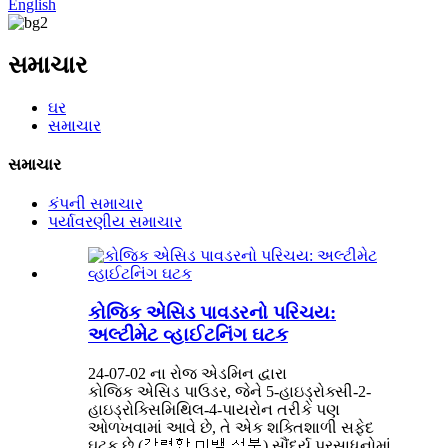
English
સમાચાર
ઘર
સમાચાર
સમાચાર
કંપની સમાચાર
પર્યાવરણીય સમાચાર
કોજિક એસિડ પાવડરનો પરિચય:
અલ્ટીમેટ વ્હાઈટનિંગ ઘટક
24-07-02 ના રોજ એડમિન દ્વારા
કોજિક એસિડ પાઉડર, જેને 5-હાઇડ્રોક્સી-2-
હાઇડ્રોક્સિમિથિલ-4-પાયરોન તરીકે પણ
ઓળખવામાં આવે છે, તે એક શક્તિશાળી સફેદ
ઘટક છે (강력한 미백 성분) સૌંદર્ય પ્રસાધનોમાં