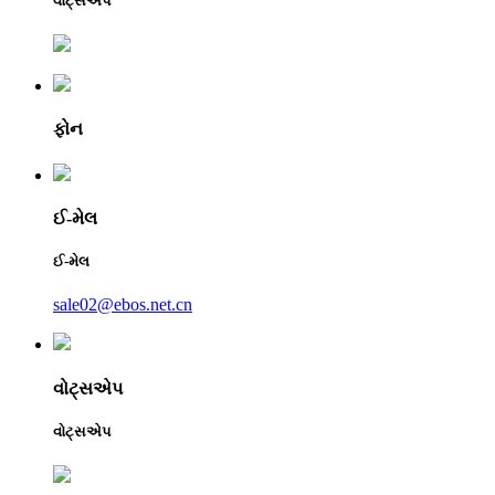
વોટ્સએપ
ફોન
ઈ-મેલ
ઈ-મેલ
sale02@ebos.net.cn
વોટ્સએપ
વોટ્સએપ