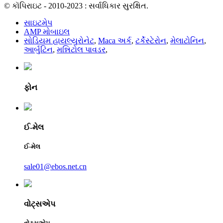
© કૉપિરાઇટ - 2010-2023 : સર્વાધિકાર સુરક્ષિત.
સાઇટમેપ
AMP મોબાઇલ
સોડિયમ હાયલ્યુરોનેટ
,
Maca અર્ક
,
ટર્કેસ્ટેરોન
,
મેલાટોનિન
,
આર્બુટિન
,
મન્નિટોલ પાવડર
,
ફોન
ઈ-મેલ
ઈ-મેલ
sale01@ebos.net.cn
વોટ્સએપ