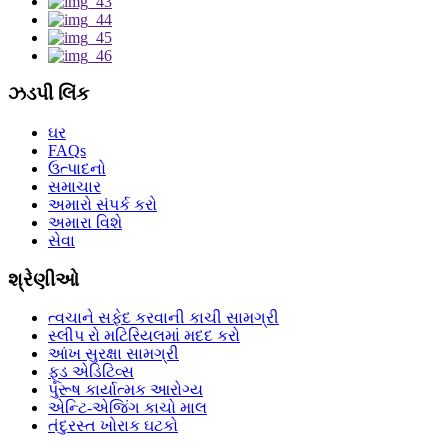
ઝડપી લિંક
ઘર
FAQs
ઉત્પાદનો
સમાચાર
અમારો સંપર્ક કરો
અમારા વિશે
સેવા
શ્રેણીઓ
ત્વચાને સફેદ કરવાની કાચી સામગ્રી
સ્લીપ રો મટિરિયલમાં મદદ કરો
આંખ સુરક્ષા સામગ્રી
ફૂડ એડિટિવ્સ
પુરૂષ કાર્યાત્મક આરોગ્ય
એન્ટિ-એજિંગ કાચો માલ
તંદુરસ્ત ખોરાક ઘટકો