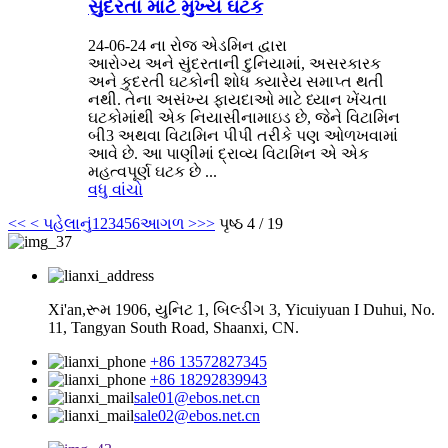
સુંદરતા માટે મુખ્ય ઘટક
24-06-24 ના રોજ એડમિન દ્વારા
આરોગ્ય અને સુંદરતાની દુનિયામાં, અસરકારક
અને કુદરતી ઘટકોની શોધ ક્યારેય સમાપ્ત થતી
નથી. તેના અસંખ્ય ફાયદાઓ માટે ધ્યાન ખેંચતા
ઘટકોમાંથી એક નિયાસીનામાઇડ છે, જેને વિટામિન
બી3 અથવા વિટામિન પીપી તરીકે પણ ઓળખવામાં
આવે છે. આ પાણીમાં દ્રાવ્ય વિટામિન એ એક
મહત્વપૂર્ણ ઘટક છે ...
વધુ વાંચો
<<
< પહેલાનું
1
2
3
4
5
6
આગળ >
>>
પૃષ્ઠ 4 / 19
Xi'an,રૂમ 1906, યુનિટ 1, બિલ્ડીંગ 3, Yicuiyuan I Duhui, No.
11, Tangyan South Road, Shaanxi, CN.
+86 13572827345
+86 18292839943
sale01@ebos.net.cn
sale02@ebos.net.cn