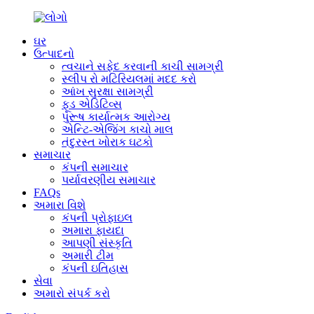
ઘર
ઉત્પાદનો
ત્વચાને સફેદ કરવાની કાચી સામગ્રી
સ્લીપ રો મટિરિયલમાં મદદ કરો
આંખ સુરક્ષા સામગ્રી
ફૂડ એડિટિવ્સ
પુરૂષ કાર્યાત્મક આરોગ્ય
એન્ટિ-એજિંગ કાચો માલ
તંદુરસ્ત ખોરાક ઘટકો
સમાચાર
કંપની સમાચાર
પર્યાવરણીય સમાચાર
FAQs
અમારા વિશે
કંપની પ્રોફાઇલ
અમારા ફાયદા
આપણી સંસ્કૃતિ
અમારી ટીમ
કંપની ઇતિહાસ
સેવા
અમારો સંપર્ક કરો