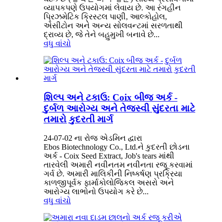
વ્યાપકપણે ઉપયોગમાં લેવાય છે. આ રંગહીન
પ્રિઝમેટિક ક્રિસ્ટલ પાણી, આલ્કોહોલ,
એસીટોન અને અન્ય સોલવન્ટમાં સરળતાથી
દ્રાવ્ય છે, જે તેને બહુમુખી બનાવે છે...
વધુ વાંચો
શિલ્પ અને ટકાઉ: Coix બીજ અર્ક -
દુર્બળ આરોગ્ય અને તેજસ્વી સુંદરતા માટે
તમારો કુદરતી માર્ગ
24-07-02 ના રોજ એડમિન દ્વારા
Ebos Biotechnology Co., Ltd.ને કુદરતી છોડના
અર્ક - Coix Seed Extract, Job's tears માંથી
તારવેલી અમારી નવીનતમ નવીનતા રજૂ કરવામાં
ગર્વ છે. અમારી માલિકીની નિષ્કર્ષણ પ્રક્રિયા
કાળજીપૂર્વક ફાર્માકોલોજિકલ અસરો અને
આરોગ્ય લાભોનો ઉપયોગ કરે છે...
વધુ વાંચો