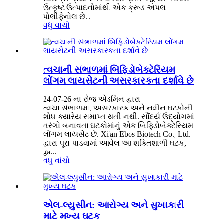
ઉત્કૃષ્ટ ઉત્પાદનોમાંથી એક ક્રૂડ એપલ
પોલીફેનોલ છે...
વધુ વાંચો
ત્વચાની સંભાળમાં બિફિડોબેક્ટેરિયમ
લોંગમ લાયસેટની અસરકારકતા દર્શાવે છે
24-07-26 ના રોજ એડમિન દ્વારા
ત્વચા સંભાળમાં, અસરકારક અને નવીન ઘટકોની
શોધ ક્યારેય સમાપ્ત થતી નથી. સૌંદર્ય ઉદ્યોગમાં
તરંગો બનાવતા ઘટકોમાંનું એક બિફિડોબેક્ટેરિયમ
લોંગમ લાયસેટ છે. Xi'an Ebos Biotech Co., Ltd.
દ્વારા પૂરા પાડવામાં આવેલ આ શક્તિશાળી ઘટક,
ga...
વધુ વાંચો
એલ-લ્યુસીન: આરોગ્ય અને સુખાકારી
માટે મુખ્ય ઘટક