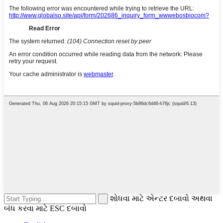
શોધવા માટે એન્ટર દબાવો અથવા
બંધ કરવા માટે ESC દબાવો