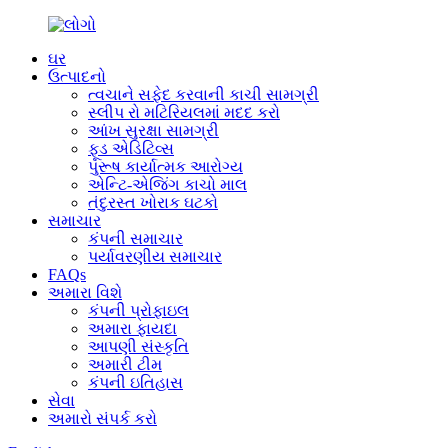
ઘર
ઉત્પાદનો
ત્વચાને સફેદ કરવાની કાચી સામગ્રી
સ્લીપ રો મટિરિયલમાં મદદ કરો
આંખ સુરક્ષા સામગ્રી
ફૂડ એડિટિવ્સ
પુરૂષ કાર્યાત્મક આરોગ્ય
એન્ટિ-એજિંગ કાચો માલ
તંદુરસ્ત ખોરાક ઘટકો
સમાચાર
કંપની સમાચાર
પર્યાવરણીય સમાચાર
FAQs
અમારા વિશે
કંપની પ્રોફાઇલ
અમારા ફાયદા
આપણી સંસ્કૃતિ
અમારી ટીમ
કંપની ઇતિહાસ
સેવા
અમારો સંપર્ક કરો