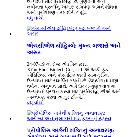
ઉત્પાદન માટે પ્રતિબદ્ધ છે. ગુણવત્તા અને
નવીનતા પ્રત્યેનું અમારું સમર્પણ અમને શોધવા
અને પ્રશિક્ષણ તરફ દોરી ગયું...
વધુ વાંચો
એચસીએલ યોહિમ્બે: મુખ્ય બજારો અને
અસર
24-07-19 ના રોજ એડમિન દ્વારા
Xi'an Ebos Biotech Co., Ltd. એ અર્ક, ફૂડ
એડિટિવ્સ અને કોસ્મેટિક કાચી સામગ્રીના
ઉત્પાદન માટે સમર્પિત કંપની છે. ઉદ્યોગના ઘણા
વર્ષોના અનુભવ સાથે, અમે ઉચ્ચ-ગુણવત્તાવાળા
ઉત્પાદનો પ્રદાન કરવા માટે પ્રતિબદ્ધ છીએ અને
અન્વેષણ કરવા આતુર છીએ...
વધુ વાંચો
પ્રોપોલિસ અર્કની શક્તિનું અનાવરણ: