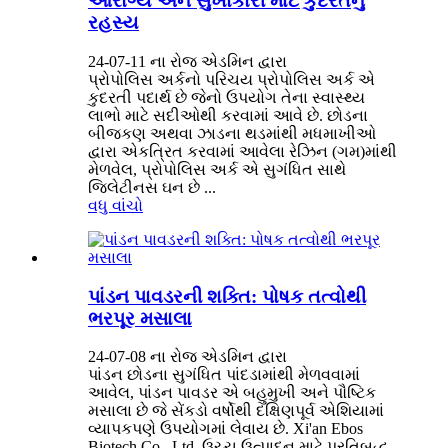
આરોગ્ય અને સુખાકારી માટે કુદરતનું
રહસ્ય
24-07-11 ના રોજ એડમિન દ્વારા
પ્રોપોલિસ અર્કનો પરિચય પ્રોપોલિસ અર્ક એ
કુદરતી પદાર્થ છે જેનો ઉપયોગ તેના સ્વાસ્થ્ય
લાભો માટે સદીઓથી કરવામાં આવે છે. છોડના
બીજકણ અથવા ઝાડના થડમાંથી મધમાખીઓ
દ્વારા એકત્રિત કરવામાં આવેલા રેઝિન (ગમ)માંથી
મેળવેલ, પ્રોપોલિસ અર્ક એ સુગંધિત સાથે
જિલેટીનસ ઘન છે ...
વધુ વાંચો
પાંડન પાવડરની શક્તિ: પોષક તત્વોથી
ભરપૂર મસાલા
24-07-08 ના રોજ એડમિન દ્વારા
પાંડન છોડના સુગંધિત પાંદડામાંથી મેળવવામાં
આવેલ, પાંડન પાવડર એ બહુમુખી અને પૌષ્ટિક
મસાલા છે જે સેંકડો વર્ષોથી દક્ષિણપૂર્વ એશિયામાં
વ્યાપકપણે ઉપયોગમાં લેવાય છે. Xi'an Ebos
Biotech Co., Ltd. ઉચ્ચ ઉત્પાદન માટે પ્રતિબદ્ધ