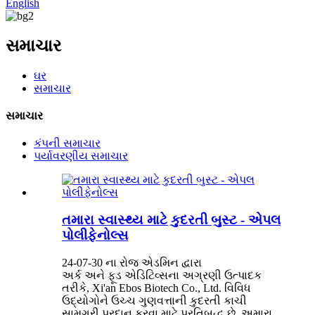
English
સમાચાર
ઘર
સમાચાર
સમાચાર
કંપની સમાચાર
પર્યાવરણીય સમાચાર
તમારા સ્વાસ્થ્ય માટે કુદરતી બુસ્ટ - એપલ
પોલીફેનોલ્સ
24-07-30 ના રોજ એડમિન દ્વારા
અર્ક અને ફૂડ એડિટિવ્સના અગ્રણી ઉત્પાદક
તરીકે, Xi'an Ebos Biotech Co., Ltd. વિવિધ
ઉદ્યોગોને ઉચ્ચ ગુણવત્તાની કુદરતી કાચી
સામગ્રી પ્રદાન કરવા માટે પ્રતિબદ્ધ છે. અમારા