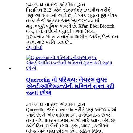
24-07-04 ના રોજ એડમિન દ્વારા
વિટામિન B12, જેને સાયનોકોબાલામીન તરીકે
પણ ઓળખવામાં આવે છે, તે એક મહત્વપૂર્ણ પોષક
તત્ત્વ છે જે એકંદર આરોગ્ય જાળવવામાં
મહત્વપૂર્ણ ભૂમિકા ભજવે છે. Xi'an Eboi Biotech
Co., Ltd. વૃદ્ધિને પહોંચી વળવા ઉચ્ચ-
ગુણવત્તાવાળા સાયનોકોબાલામીન અર્કનું ઉત્પાદન
કરવા માટે પ્રતિબદ્ધ છે...
વધુ વાંચો
Quercetin નો પરિચય: નેચરલ સુપર
એન્ટીઑકિસડન્ટોની શક્તિને મુક્ત કરી
રહ્યાં છીએ
24-07-03 ના રોજ એડમિન દ્વારા
Quercetin, જેને quercetin તરીકે પણ ઓળખવામાં
આવે છે, તે એક શક્તિશાળી ફ્લેવોનોઈડ છે જે
તેના નોંધપાત્ર સ્વાસ્થ્ય લાભો માટે ધ્યાન ખેંચે છે.
ક્વેર્સેટિન, દાંડીની છાલ, ફૂલો, પાંદડા, કળીઓ,
બીજ અને ઘણા છોડના ફળો સહિત વિવિધ