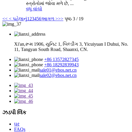
સ્ત્રોતોમાં જોવા મળે છે, ...
વધુ વાંચો
<<
< પહેલાનું
1
2
3
4
5
6
આગળ >
>>
પૃષ્ઠ 3 / 19
Xi'an,રૂમ 1906, યુનિટ 1, બિલ્ડીંગ 3, Yicuiyuan I Duhui, No.
11, Tangyan South Road, Shaanxi, CN.
+86 13572827345
+86 18292839943
sale01@ebos.net.cn
sale02@ebos.net.cn
ઝડપી લિંક
ઘર
FAQs