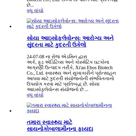
છે...
વધુ વાંચો
સોયા આઇસોફ્લેવોન્સ: આરોગ્ય અને
સુંદરતા માટે કુદરતી ઉકેલો
24-07-08 ના રોજ એડમિન દ્વારા
અર્ક, ફૂડ એડિટિવ્સ અને કોસ્મેટિક ઘટકોના
અગ્રણી ઉત્પાદક તરીકે, Xi'an Ebos Biotech
Co., Ltd. સ્વાસ્થ્ય અને સુખાકારીને પ્રોત્સાહન
આપવા માટે કુદરતી સંયોજનોની સંભવિતતાનો
ઉપયોગ કરવા માટે પ્રતિબદ્ધ છે. સોયા
આઇસોફ્લેવોન્સ સંયોજનો છે ...
વધુ વાંચો
તમારા સ્વાસ્થ્ય માટે
સાયનોકોબાલામીનના ફાયદા