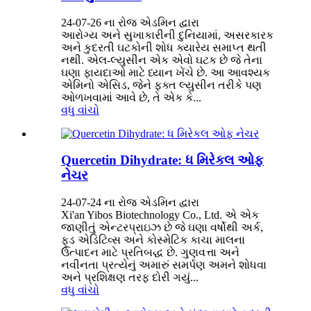
24-07-26 ના રોજ એડમિન દ્વારા
આરોગ્ય અને સુખાકારીની દુનિયામાં, અસરકારક
અને કુદરતી ઘટકોની શોધ ક્યારેય સમાપ્ત થતી
નથી. એલ-લ્યુસીન એક એવો ઘટક છે જે તેના
ઘણા ફાયદાઓ માટે ધ્યાન ખેંચે છે. આ આવશ્યક
એમિનો એસિડ, જેને ફક્ત લ્યુસીન તરીકે પણ
ઓળખવામાં આવે છે, તે એક કે...
વધુ વાંચો
Quercetin Dihydrate: ધ મિરેકલ ઓફ
નેચર
24-07-24 ના રોજ એડમિન દ્વારા
Xi'an Yibos Biotechnology Co., Ltd. એ એક
જાણીતું એન્ટરપ્રાઇઝ છે જે ઘણા વર્ષોથી અર્ક,
ફૂડ એડિટિવ્સ અને કોસ્મેટિક કાચા માલના
ઉત્પાદન માટે પ્રતિબદ્ધ છે. ગુણવત્તા અને
નવીનતા પ્રત્યેનું અમારું સમર્પણ અમને શોધવા
અને પ્રશિક્ષણ તરફ દોરી ગયું...
વધુ વાંચો