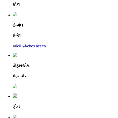
ફોન
ઈ-મેલ
ઈ-મેલ
sale01@ebos.net.cn
વોટ્સએપ
વોટ્સએપ
ફોન