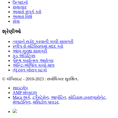
ઉત્પાદનો
સમાચાર
અમારો સંપર્ક કરો
અમારા વિશે
સેવા
શ્રેણીઓ
ત્વચાને સફેદ કરવાની કાચી સામગ્રી
સ્લીપ રો મટિરિયલમાં મદદ કરો
આંખ સુરક્ષા સામગ્રી
ફૂડ એડિટિવ્સ
પુરૂષ કાર્યાત્મક આરોગ્ય
એન્ટિ-એજિંગ કાચો માલ
તંદુરસ્ત ખોરાક ઘટકો
© કૉપિરાઇટ - 2010-2023 : સર્વાધિકાર સુરક્ષિત.
સાઇટમેપ
AMP મોબાઇલ
Maca અર્ક
,
ટર્કેસ્ટેરોન
,
આર્બુટિન
,
સોડિયમ હાયલ્યુરોનેટ
,
મેલાટોનિન
,
મન્નિટોલ પાવડર
,