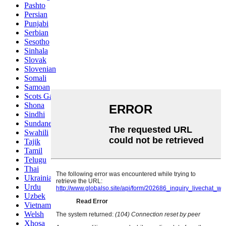
Pashto
Persian
Punjabi
Serbian
Sesotho
Sinhala
Slovak
Slovenian
Somali
Samoan
Scots Gaelic
Shona
Sindhi
Sundanese
Swahili
Tajik
Tamil
Telugu
Thai
Ukrainian
Urdu
Uzbek
Vietnamese
Welsh
Xhosa