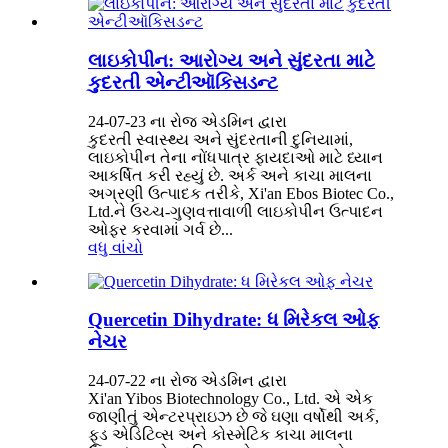
લાઇકોપીન: આરોગ્ય અને સુંદરતા માટે
કુદરતી એન્ટીઑકિસડન્ટ
24-07-23 ના રોજ એડમિન દ્વારા
કુદરતી સ્વાસ્થ્ય અને સુંદરતાની દુનિયામાં,
લાઇકોપીન તેના નોંધપાત્ર ફાયદાઓ માટે ધ્યાન
આકર્ષિત કરી રહ્યું છે. અર્ક અને કાચા માલના
અગ્રણી ઉત્પાદક તરીકે, Xi'an Ebos Biotec Co.,
Ltd.ને ઉચ્ચ-ગુણવત્તાવાળી લાઇકોપીન ઉત્પાદન
ઓફર કરવામાં ગર્વ છે...
વધુ વાંચો
Quercetin Dihydrate: ધ મિરેકલ ઓફ
નેચર
24-07-22 ના રોજ એડમિન દ્વારા
Xi'an Yibos Biotechnology Co., Ltd. એ એક
જાણીતું એન્ટરપ્રાઇઝ છે જે ઘણા વર્ષોથી અર્ક,
ફૂડ એડિટિવ્સ અને કોસ્મેટિક કાચા માલના