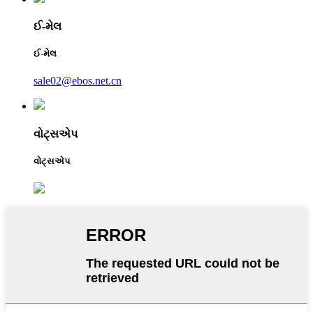
ઈ-મેલ
ઈ-મેલ
sale02@ebos.net.cn
વોટ્સએપ
વોટ્સએપ