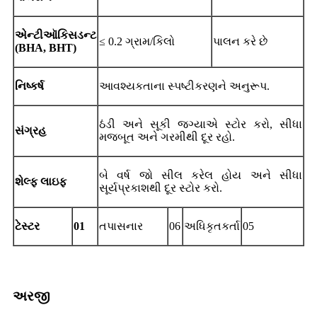
એન્ટીઑકિસડન્ટ
≤ 0.2 ગ્રામ/કિલો
પાલન કરે છે
(BHA, BHT)
નિષ્કર્ષ
આવશ્યકતાના સ્પષ્ટીકરણને અનુરૂપ.
ઠંડી અને સૂકી જગ્યાએ સ્ટોર કરો, સીધા
સંગ્રહ
મજબૂત અને ગરમીથી દૂર રહો.
બે વર્ષ જો સીલ કરેલ હોય અને સીધા
શેલ્ફ લાઇફ
સૂર્યપ્રકાશથી દૂર સ્ટોર કરો.
ટેસ્ટર
01
તપાસનાર
06
અધિકૃતકર્તા
05
અરજી