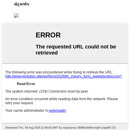
વોટ્સએપ