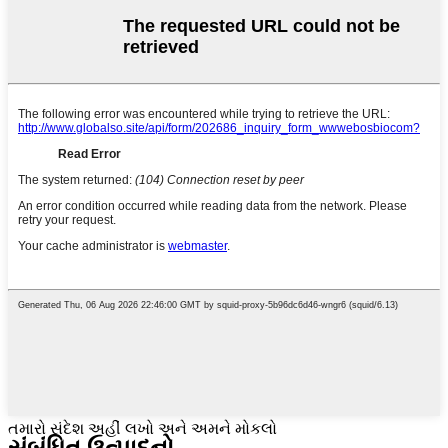
તમારો સંદેશ અહીં લખો અને અમને મોકલો