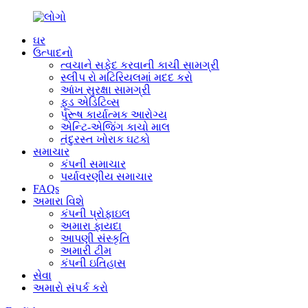
ઘર
ઉત્પાદનો
ત્વચાને સફેદ કરવાની કાચી સામગ્રી
સ્લીપ રો મટિરિયલમાં મદદ કરો
આંખ સુરક્ષા સામગ્રી
ફૂડ એડિટિવ્સ
પુરૂષ કાર્યાત્મક આરોગ્ય
એન્ટિ-એજિંગ કાચો માલ
તંદુરસ્ત ખોરાક ઘટકો
સમાચાર
કંપની સમાચાર
પર્યાવરણીય સમાચાર
FAQs
અમારા વિશે
કંપની પ્રોફાઇલ
અમારા ફાયદા
આપણી સંસ્કૃતિ
અમારી ટીમ
કંપની ઇતિહાસ
સેવા
અમારો સંપર્ક કરો