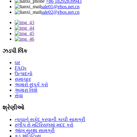
+86 18292839943
sale01@ebos.net.cn
sale02@ebos.net.cn
ઝડપી લિંક
ઘર
FAQs
ઉત્પાદનો
સમાચાર
અમારો સંપર્ક કરો
અમારા વિશે
સેવા
શ્રેણીઓ
ત્વચાને સફેદ કરવાની કાચી સામગ્રી
સ્લીપ રો મટિરિયલમાં મદદ કરો
આંખ સુરક્ષા સામગ્રી
ફૂડ એડિટિવ્સ