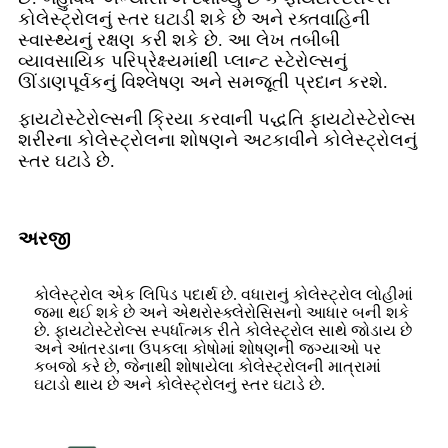
કોલેસ્ટ્રોલનું સ્તર ઘટાડી શકે છે અને રક્તવાહિની
સ્વાસ્થ્યનું રક્ષણ કરી શકે છે. આ લેખ તબીબી
વ્યાવસાયિક પરિપ્રેક્ષ્યમાંથી પ્લાન્ટ સ્ટેરોલ્સનું
ઊંડાણપૂર્વકનું વિશ્લેષણ અને સમજૂતી પ્રદાન કરશે.
ફાયટોસ્ટેરોલ્સની ક્રિયા કરવાની પદ્ધતિ ફાયટોસ્ટેરોલ્સ
શરીરના કોલેસ્ટ્રોલના શોષણને અટકાવીને કોલેસ્ટ્રોલનું
સ્તર ઘટાડે છે.
અરજી
કોલેસ્ટ્રોલ એક લિપિડ પદાર્થ છે. વધારાનું કોલેસ્ટ્રોલ લોહીમાં
જમા થઈ શકે છે અને એથરોસ્ક્લેરોસિસનો આધાર બની શકે
છે. ફાયટોસ્ટેરોલ્સ સ્પર્ધાત્મક રીતે કોલેસ્ટ્રોલ સાથે જોડાય છે
અને આંતરડાના ઉપકલા કોષોમાં શોષણની જગ્યાઓ પર
કબજો કરે છે, જેનાથી શોષાયેલા કોલેસ્ટ્રોલની માત્રામાં
ઘટાડો થાય છે અને કોલેસ્ટ્રોલનું સ્તર ઘટાડે છે.