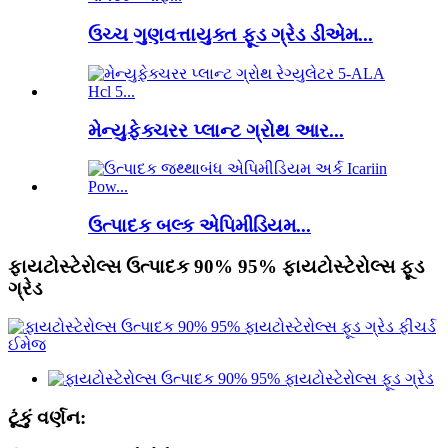
ઉચ્ચ ગુણવત્તાયુક્ત ફૂડ ગ્રેડ ડીએમ...
મેન્યુફેક્ચરર પ્લાન્ટ ગ્રોથ આર...
ઉત્પાદક બલ્ક એપિમીડિયમ...
ફાયટોસ્ટેરોલ્સ ઉત્પાદક 90% 95% ફાયટોસ્ટેરોલ્સ ફૂડ
ગ્રેડ
ટૂંકું વર્ણન: