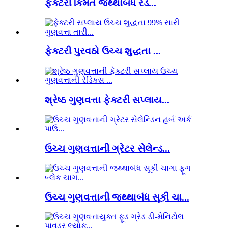
ફેક્ટરી કિંમત જથ્થાબંધ રેડ...
ફેક્ટરી પુરવઠો ઉચ્ચ શુદ્ધતા ...
શ્રેષ્ઠ ગુણવત્તા ફેક્ટરી સપ્લાય...
ઉચ્ચ ગુણવત્તાની ગ્રેટર સેલેન્ડ...
ઉચ્ચ ગુણવત્તાની જથ્થાબંધ સૂકી ચા...