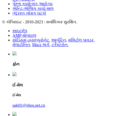
પુરૂષ કાર્યાત્મક આરોગ્ય
એન્ટિ-એજિંગ કાચો માલ
તંદુરસ્ત ખોરાક ઘટકો
© કૉપિરાઇટ - 2010-2023 : સર્વાધિકાર સુરક્ષિત.
સાઇટમેપ
AMP મોબાઇલ
સોડિયમ હાયલ્યુરોનેટ
,
આર્બુટિન
,
મન્નિટોલ પાવડર
,
મેલાટોનિન
,
Maca અર્ક
,
ટર્કેસ્ટેરોન
,
ફોન
ઈ-મેલ
ઈ-મેલ
sale01@ebos.net.cn