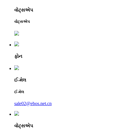
વોટ્સએપ
વોટ્સએપ
ફોન
ઈ-મેલ
ઈ-મેલ
sale02@ebos.net.cn
વોટ્સએપ