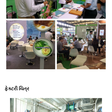
ફેક્ટરી ચિત્ર