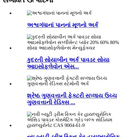
સંબંધિત ઉત્પાદનો
અશ્વગંધાનાં પાનનાં મૂળનો અર્ક
કુદરતી સોયાબીન અર્ક પાવડર સોયા
આઇસોફ્લેવોન એસ...
શ્રેષ્ઠ ગુણવત્તાની ફેક્ટરી સપ્લાય ઉચ્ચ
ગુણવત્તાની રેડિક્સ ...
ન્યુ બ્યુટી ડ્રીમ સ્કિન કેર હાયલ્યુરોનિક