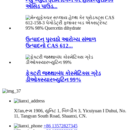
એસિડ પાઉડ...
ઉત્પાદન પુરવઠો આરોગ્ય સંભાળ
ઉત્પાદનો CAS 612...
ફેક્ટરી જથ્થાબંધ કોસ્મેટિક્સ ગ્રેડ
ડીઓક્સ્યારબ્યુટિન 99%
Xi'an,રૂમ 1906, યુનિટ 1, બિલ્ડીંગ 3, Yicuiyuan I Duhui, No.
11, Tangyan South Road, Shaanxi, CN.
+86 13572827345