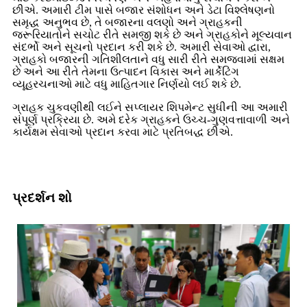
છીએ. અમારી ટીમ પાસે બજાર સંશોધન અને ડેટા વિશ્લેષણનો
સમૃદ્ધ અનુભવ છે, તે બજારના વલણો અને ગ્રાહકની
જરૂરિયાતોને સચોટ રીતે સમજી શકે છે અને ગ્રાહકોને મૂલ્યવાન
સંદર્ભો અને સૂચનો પ્રદાન કરી શકે છે. અમારી સેવાઓ દ્વારા,
ગ્રાહકો બજારની ગતિશીલતાને વધુ સારી રીતે સમજવામાં સક્ષમ
છે અને આ રીતે તેમના ઉત્પાદન વિકાસ અને માર્કેટિંગ
વ્યૂહરચનાઓ માટે વધુ માહિતગાર નિર્ણયો લઈ શકે છે.
ગ્રાહક ચુકવણીથી લઈને સપ્લાયર શિપમેન્ટ સુધીની આ અમારી
સંપૂર્ણ પ્રક્રિયા છે. અમે દરેક ગ્રાહકને ઉચ્ચ-ગુણવત્તાવાળી અને
કાર્યક્ષમ સેવાઓ પ્રદાન કરવા માટે પ્રતિબદ્ધ છીએ.
પ્રદર્શન શો