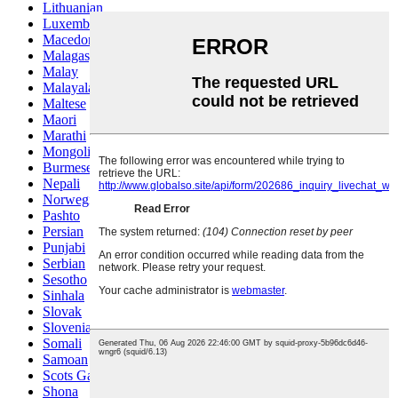
Lithuanian
Luxembou..
Macedonian
Malagasy
Malay
Malayalam
Maltese
Maori
Marathi
Mongolian
Burmese
Nepali
Norwegian
Pashto
Persian
Punjabi
Serbian
Sesotho
Sinhala
Slovak
Slovenian
Somali
Samoan
Scots Gaelic
Shona