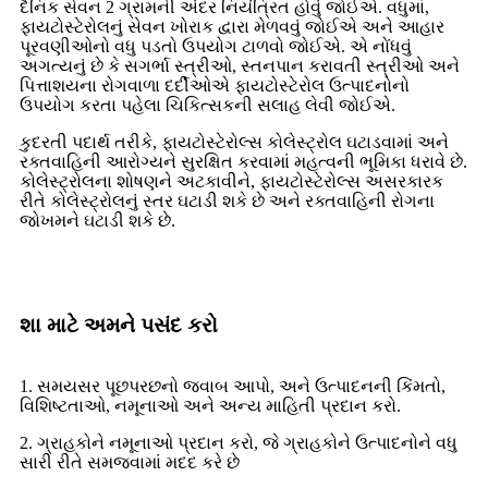
દૈનિક સેવન 2 ગ્રામની અંદર નિયંત્રિત હોવું જોઈએ. વધુમાં,
ફાયટોસ્ટેરોલનું સેવન ખોરાક દ્વારા મેળવવું જોઈએ અને આહાર
પૂરવણીઓનો વધુ પડતો ઉપયોગ ટાળવો જોઈએ. એ નોંધવું
અગત્યનું છે કે સગર્ભા સ્ત્રીઓ, સ્તનપાન કરાવતી સ્ત્રીઓ અને
પિત્તાશયના રોગવાળા દર્દીઓએ ફાયટોસ્ટેરોલ ઉત્પાદનોનો
ઉપયોગ કરતા પહેલા ચિકિત્સકની સલાહ લેવી જોઈએ.
કુદરતી પદાર્થ તરીકે, ફાયટોસ્ટેરોલ્સ કોલેસ્ટ્રોલ ઘટાડવામાં અને
રક્તવાહિની આરોગ્યને સુરક્ષિત કરવામાં મહત્વની ભૂમિકા ધરાવે છે.
કોલેસ્ટ્રોલના શોષણને અટકાવીને, ફાયટોસ્ટેરોલ્સ અસરકારક
રીતે કોલેસ્ટ્રોલનું સ્તર ઘટાડી શકે છે અને રક્તવાહિની રોગના
જોખમને ઘટાડી શકે છે.
શા માટે અમને પસંદ કરો
1. સમયસર પૂછપરછનો જવાબ આપો, અને ઉત્પાદનની કિંમતો,
વિશિષ્ટતાઓ, નમૂનાઓ અને અન્ય માહિતી પ્રદાન કરો.
2. ગ્રાહકોને નમૂનાઓ પ્રદાન કરો, જે ગ્રાહકોને ઉત્પાદનોને વધુ
સારી રીતે સમજવામાં મદદ કરે છે