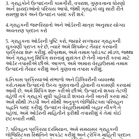
3. ગ્રાહકોને ઉત્પાદનની કામગીરી, વપરાશ, ગુણવત્તાના ધોરણો
અને ફાયદાઓનો પરિચય આપો, જેથી ગ્રાહકો વધુ સારી રીતે
સમજી શકે અને ઉત્પાદન પસંદ કરી શકે.
4.ગ્રાહકની જરૂરિયાતો અને ઓર્ડરની માત્રા અનુસાર યોગ્ય
અવતરણ પ્રદાન કરો
5. ગ્રાહકના ઓર્ડરની પુષ્ટિ કરો, જ્યારે સપ્લાયર ગ્રાહકની
ચુકવણી પ્રાપ્ત કરે છે, ત્યારે અમે શિપમેન્ટ તૈયાર કરવાની
પ્રક્રિયા શરૂ કરીશું. સૌપ્રથમ, અમે તમામ પ્રોડક્ટ મૉડલ, જથ્થા
અને ગ્રાહકનું શિપિંગ સરનામું સુસંગત છે તેની ખાતરી કરવા માટે
ઑર્ડર તપાસીએ છીએ. આગળ, અમે અમારા વેરહાઉસમાં તમામ
ઉત્પાદનો તૈયાર કરીશું અને ગુણવત્તા તપાસ કરીશું.
6.નિકાસ પ્રક્રિયાઓ સંભાળો અને ડિલિવરીની વ્યવસ્થા
કરો.તમામ ઉત્પાદનો ઉચ્ચ ગુણવત્તાની હોવાની ચકાસણી કરવામાં
આવી છે, અમે શિપિંગ શરૂ કરીએ છીએ. ઉત્પાદનો શક્ય તેટલી
વહેલી તકે ગ્રાહકો સુધી પહોંચાડી શકાય તેની ખાતરી કરવા માટે
અમે સૌથી ઝડપી અને સૌથી અનુકૂળ લોજિસ્ટિક્સ પરિવહન
પદ્ધતિ પસંદ કરીશું. ઉત્પાદન વેરહાઉસમાંથી બહાર નીકળે તે
પહેલાં, અમે ઓર્ડરની માહિતીને ફરીથી તપાસીશું કે તેમાં કોઈ
છટકબારી નથી.
7. પરિવહન પ્રક્રિયા દરમિયાન, અમે સમયસર ગ્રાહકની
લોજિસ્ટિક્સ સ્થિતિને અપડેટ કરીશું અને ટ્રેકિંગ માહિતી પ્રદાન