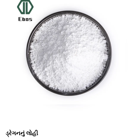
ડ્રેગનનું લોહી