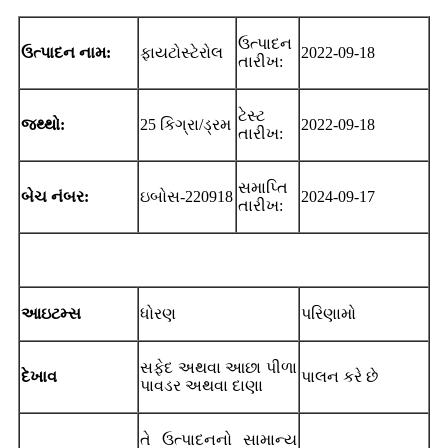
ઉત્પાદન
ઉત્પાદન નામ:
ફાયટોસ્ટેરોલ
2022-09-18
તારીખ:
ટેસ્ટ
જથ્થો:
25 કિગ્રા/ડ્રમ
2022-09-18
તારીખ:
સમાપ્તિ
બેચ નંબર:
ઇબોસ-220918
2024-09-17
તારીખ:
આઇટમ્સ
ધોરણ
પરિણામો
સફેદ અથવા આછા પીળા
દેખાવ
પાલન કરે છે
પાવડર અથવા દાણા
તે ઉત્પાદનનો સામાન્ય