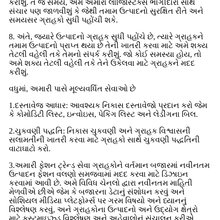
કરીશું. તે જ સમયે, અમે અમારા લોજિસ્ટિક્સ ભાગીદારો સાથે
સંચાર પણ જાળવીશું કે જેથી તમામ ઉત્પાદનો સુરક્ષિત રીતે અને
સમયસર ગ્રાહકો સુધી પહોંચી શકે.
8. અંતે, જ્યારે ઉત્પાદનો ગ્રાહક સુધી પહોંચે છે, ત્યારે ગ્રાહકને
તમામ ઉત્પાદનો પ્રાપ્ત થયા છે તેની ખાતરી કરવા માટે અમે શક્ય
તેટલી વહેલી તકે તેમનો સંપર્ક કરીશું. જો કોઈ સમસ્યા હોય, તો
અમે શક્ય તેટલી વહેલી તકે તેને ઉકેલવા માટે ગ્રાહકને મદદ
કરીશું.
વધુમાં, અમારી પાસે મૂલ્યવર્ધિત સેવાઓ છે
1.દસ્તાવેજ આધાર: આવશ્યક નિકાસ દસ્તાવેજો પ્રદાન કરો જેમ
કે કોમોડિટી લિસ્ટ, ઇન્વોઇસ, પેકિંગ લિસ્ટ અને લેડીંગના બિલ.
2.ચુકવણી પદ્ધતિ: નિકાસ ચુકવણી અને ગ્રાહક વિશ્વાસની
સલામતીની ખાતરી કરવા માટે ગ્રાહકો સાથે ચુકવણી પદ્ધતિની
વાટાઘાટો કરો.
3.અમારી ફેશન ટ્રેન્ડ સેવા ગ્રાહકોને વર્તમાન બજારમાં નવીનતમ
ઉત્પાદન ફેશન વલણો સમજવામાં મદદ કરવા માટે ડિઝાઇન
કરવામાં આવી છે. અમે વિવિધ ચેનલો દ્વારા નવીનતમ માહિતી
મેળવીએ છીએ જેમ કે બજારના ડેટાનું સંશોધન કરવું અને
સોશિયલ મીડિયા પ્લેટફોર્મ્સ પર ગરમ વિષયો અને ધ્યાનનું
વિશ્લેષણ કરવું, અને ગ્રાહકોના ઉત્પાદનો અને ઉદ્યોગ ક્ષેત્રો
માટે કસ્ટમાઇઝ્ડ વિશ્લેષણ અને અહેવાલોનું સંચાલન કરીએ