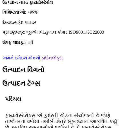
ઉત્પાદન નામ: ફાયટોસ્ટેરોલ
વિશિષ્ટતાઓ:
>99%
દેખાવ:
સફેદ પાવડર
પ્રમાણપત્ર
: જીએમપી
,
,
કોશર
,
ISO9001
,
હલાલ
ISO22000
શેલ્ફ લાઇફ
2 વર્ષ
:
અમને ઇમેઇલ મોકલો
ડાઉનલોડ્સ
ઉત્પાદન વિગતો
ઉત્પાદન ટૅગ્સ
પરિચય
ફાયટોસ્ટેરોલ્સ એ કુદરતી છોડના સંયોજનો છે જેણે
તાજેતરના વર્ષોમાં તબીબી ક્ષેત્રે ખૂબ ધ્યાન આકર્ષિત કર્યું
છે. બહુવિધ અભ્યાસોએ દર્શાવ્યું છે કે ફાયટોસ્ટેરોલ્સ