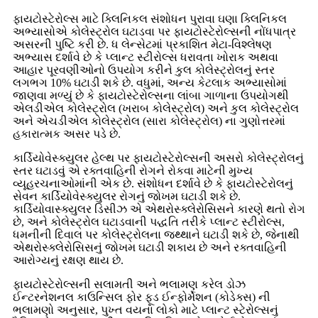
ફાયટોસ્ટેરોલ્સ માટે ક્લિનિકલ સંશોધન પુરાવા ઘણા ક્લિનિકલ
અભ્યાસોએ કોલેસ્ટ્રોલ ઘટાડવા પર ફાયટોસ્ટેરોલ્સની નોંધપાત્ર
અસરની પુષ્ટિ કરી છે. ધ લેન્સેટમાં પ્રકાશિત મેટા-વિશ્લેષણ
અભ્યાસ દર્શાવે છે કે પ્લાન્ટ સ્ટીરોલ્સ ધરાવતા ખોરાક અથવા
આહાર પૂરવણીઓનો ઉપયોગ કરીને કુલ કોલેસ્ટ્રોલનું સ્તર
લગભગ 10% ઘટાડી શકે છે. વધુમાં, અન્ય કેટલાક અભ્યાસોમાં
જાણવા મળ્યું છે કે ફાયટોસ્ટેરોલ્સના લાંબા ગાળાના ઉપયોગથી
એલડીએલ કોલેસ્ટ્રોલ (ખરાબ કોલેસ્ટ્રોલ) અને કુલ કોલેસ્ટ્રોલ
અને એચડીએલ કોલેસ્ટ્રોલ (સારા કોલેસ્ટ્રોલ) ના ગુણોત્તરમાં
હકારાત્મક અસર પડે છે.
કાર્ડિયોવેસ્ક્યુલર હેલ્થ પર ફાયટોસ્ટેરોલ્સની અસરો કોલેસ્ટ્રોલનું
સ્તર ઘટાડવું એ રક્તવાહિની રોગને રોકવા માટેની મુખ્ય
વ્યૂહરચનાઓમાંની એક છે. સંશોધન દર્શાવે છે કે ફાયટોસ્ટેરોલનું
સેવન કાર્ડિયોવેસ્ક્યુલર રોગનું જોખમ ઘટાડી શકે છે.
કાર્ડિયોવાસ્ક્યુલર ડિસીઝ એ એથરોસ્ક્લેરોસિસને કારણે થતો રોગ
છે, અને કોલેસ્ટ્રોલ ઘટાડવાની પદ્ધતિ તરીકે પ્લાન્ટ સ્ટીરોલ્સ,
ધમનીની દિવાલ પર કોલેસ્ટ્રોલના જથ્થાને ઘટાડી શકે છે, જેનાથી
એથરોસ્ક્લેરોસિસનું જોખમ ઘટાડી શકાય છે અને રક્તવાહિની
આરોગ્યનું રક્ષણ થાય છે.
ફાયટોસ્ટેરોલ્સની સલામતી અને ભલામણ કરેલ ડોઝ
ઈન્ટરનેશનલ કાઉન્સિલ ફોર ફૂડ ઈન્ફોર્મેશન (કોડેક્સ) ની
ભલામણો અનુસાર, પુખ્ત વયના લોકો માટે પ્લાન્ટ સ્ટેરોલ્સનું