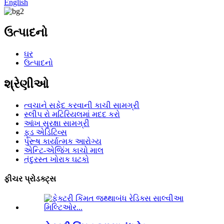
English
ઉત્પાદનો
ઘર
ઉત્પાદનો
શ્રેણીઓ
ત્વચાને સફેદ કરવાની કાચી સામગ્રી
સ્લીપ રો મટિરિયલમાં મદદ કરો
આંખ સુરક્ષા સામગ્રી
ફૂડ એડિટિવ્સ
પુરૂષ કાર્યાત્મક આરોગ્ય
એન્ટિ-એજિંગ કાચો માલ
તંદુરસ્ત ખોરાક ઘટકો
ફીચર પ્રોડક્ટ્સ