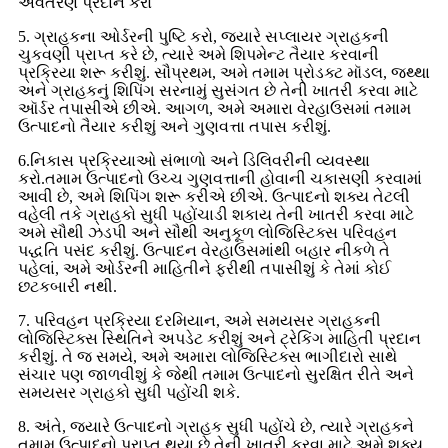
અવતરણ પ્રદાન કરો
5. ગ્રાહકના ઓર્ડરની પુષ્ટિ કરો, જ્યારે સપ્લાયર ગ્રાહકની
ચુકવણી પ્રાપ્ત કરે છે, ત્યારે અમે શિપમેન્ટ તૈયાર કરવાની
પ્રક્રિયા શરૂ કરીશું. સૌપ્રથમ, અમે તમામ પ્રોડક્ટ મૉડલ, જથ્થા
અને ગ્રાહકનું શિપિંગ સરનામું સુસંગત છે તેની ખાતરી કરવા માટે
ઑર્ડર તપાસીએ છીએ. આગળ, અમે અમારા વેરહાઉસમાં તમામ
ઉત્પાદનો તૈયાર કરીશું અને ગુણવત્તા તપાસ કરીશું.
6.નિકાસ પ્રક્રિયાઓ સંભાળો અને ડિલિવરીની વ્યવસ્થા
કરો.તમામ ઉત્પાદનો ઉચ્ચ ગુણવત્તાની હોવાની ચકાસણી કરવામાં
આવી છે, અમે શિપિંગ શરૂ કરીએ છીએ. ઉત્પાદનો શક્ય તેટલી
વહેલી તકે ગ્રાહકો સુધી પહોંચાડી શકાય તેની ખાતરી કરવા માટે
અમે સૌથી ઝડપી અને સૌથી અનુકૂળ લોજિસ્ટિક્સ પરિવહન
પદ્ધતિ પસંદ કરીશું. ઉત્પાદન વેરહાઉસમાંથી બહાર નીકળે તે
પહેલાં, અમે ઓર્ડરની માહિતીને ફરીથી તપાસીશું કે તેમાં કોઈ
છટકબારી નથી.
7. પરિવહન પ્રક્રિયા દરમિયાન, અમે સમયસર ગ્રાહકની
લોજિસ્ટિક્સ સ્થિતિને અપડેટ કરીશું અને ટ્રેકિંગ માહિતી પ્રદાન
કરીશું. તે જ સમયે, અમે અમારા લોજિસ્ટિક્સ ભાગીદારો સાથે
સંચાર પણ જાળવીશું કે જેથી તમામ ઉત્પાદનો સુરક્ષિત રીતે અને
સમયસર ગ્રાહકો સુધી પહોંચી શકે.
8. અંતે, જ્યારે ઉત્પાદનો ગ્રાહક સુધી પહોંચે છે, ત્યારે ગ્રાહકને
તમામ ઉત્પાદનો પ્રાપ્ત થયા છે તેની ખાતરી કરવા માટે અમે શક્ય