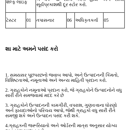
શેલ્ફ લાઇફ
સૂર્યપ્રકાશથી દૂર સ્ટોર કરો.
ટેસ્ટર
01
તપાસનાર
06
અધિકૃતકર્તા
05
શા માટે અમને પસંદ કરો
1. સમયસર પૂછપરછનો જવાબ આપો, અને ઉત્પાદનની કિંમતો,
વિશિષ્ટતાઓ, નમૂનાઓ અને અન્ય માહિતી પ્રદાન કરો.
2. ગ્રાહકોને નમૂનાઓ પ્રદાન કરો, જે ગ્રાહકોને ઉત્પાદનોને વધુ
સારી રીતે સમજવામાં મદદ કરે છે
3. ગ્રાહકોને ઉત્પાદનની કામગીરી, વપરાશ, ગુણવત્તાના ધોરણો
અને ફાયદાઓનો પરિચય આપો, જેથી ગ્રાહકો વધુ સારી રીતે
સમજી શકે અને ઉત્પાદન પસંદ કરી શકે.
4.ગ્રાહકની જરૂરિયાતો અને ઓર્ડરની માત્રા અનુસાર યોગ્ય