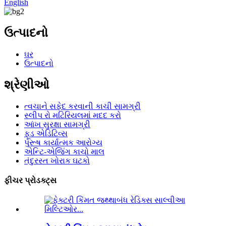
English
ઉત્પાદનો
ઘર
ઉત્પાદનો
શ્રેણીઓ
ત્વચાને સફેદ કરવાની કાચી સામગ્રી
સ્લીપ રો મટિરિયલમાં મદદ કરો
આંખ સુરક્ષા સામગ્રી
ફૂડ એડિટિવ્સ
પુરૂષ કાર્યાત્મક આરોગ્ય
એન્ટિ-એજિંગ કાચો માલ
તંદુરસ્ત ખોરાક ઘટકો
ફીચર પ્રોડક્ટ્સ