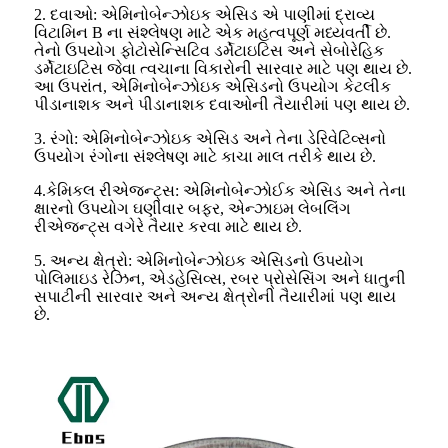
2. દવાઓ: એમિનોબેન્ઝોઇક એસિડ એ પાણીમાં દ્રાવ્ય
વિટામિન B ના સંશ્લેષણ માટે એક મહત્વપૂર્ણ મધ્યવર્તી છે.
તેનો ઉપયોગ ફોટોસેન્સિટિવ ડર્મેટાઇટિસ અને સેબોરેહિક
ડર્મેટાઇટિસ જેવા ત્વચાના વિકારોની સારવાર માટે પણ થાય છે.
આ ઉપરાંત, એમિનોબેન્ઝોઇક એસિડનો ઉપયોગ કેટલીક
પીડાનાશક અને પીડાનાશક દવાઓની તૈયારીમાં પણ થાય છે.
3. રંગો: એમિનોબેન્ઝોઇક એસિડ અને તેના ડેરિવેટિવ્સનો
ઉપયોગ રંગોના સંશ્લેષણ માટે કાચા માલ તરીકે થાય છે.
4.કેમિકલ રીએજન્ટ્સ: એમિનોબેન્ઝોઈક એસિડ અને તેના
ક્ષારનો ઉપયોગ ઘણીવાર બફર, એન્ઝાઇમ લેબલિંગ
રીએજન્ટ્સ વગેરે તૈયાર કરવા માટે થાય છે.
5. અન્ય ક્ષેત્રો: એમિનોબેન્ઝોઇક એસિડનો ઉપયોગ
પોલિમાઇડ રેઝિન, એડહેસિવ્સ, રબર પ્રોસેસિંગ અને ધાતુની
સપાટીની સારવાર અને અન્ય ક્ષેત્રોની તૈયારીમાં પણ થાય
છે.