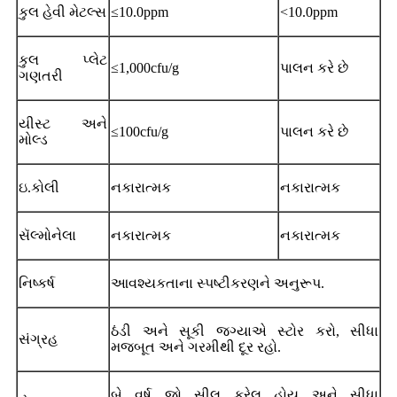
કુલ હેવી મેટલ્સ
≤10.0ppm
<10.0ppm
કુલ પ્લેટ
≤1,000cfu/g
પાલન કરે છે
ગણતરી
યીસ્ટ અને
≤100cfu/g
પાલન કરે છે
મોલ્ડ
ઇ.કોલી
નકારાત્મક
નકારાત્મક
સૅલ્મોનેલા
નકારાત્મક
નકારાત્મક
નિષ્કર્ષ
આવશ્યકતાના સ્પષ્ટીકરણને અનુરૂપ.
ઠંડી અને સૂકી જગ્યાએ સ્ટોર કરો, સીધા
સંગ્રહ
મજબૂત અને ગરમીથી દૂર રહો.
બે વર્ષ જો સીલ કરેલ હોય અને સીધા