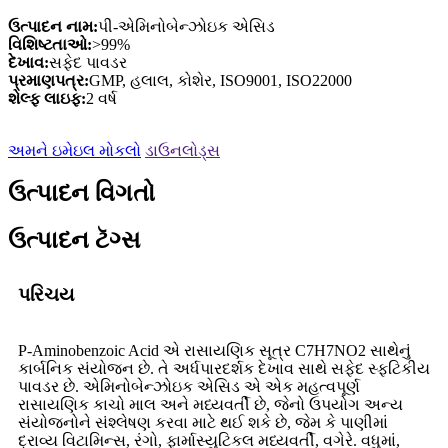
ઉત્પાદન નામ:
પી-એમિનોબેન્ઝોઇક એસિડ
વિશિષ્ટતાઓ:
>99%
દેખાવ:
સફેદ પાવડર
પ્રમાણપત્ર:
GMP, હલાલ, કોશેર, ISO9001, ISO22000
શેલ્ફ લાઇફ:
2 વર્ષ
અમને ઇમેઇલ મોકલો
ડાઉનલોડ્સ
ઉત્પાદન વિગતો
ઉત્પાદન ટૅગ્સ
પરિચય
P-Aminobenzoic Acid એ રાસાયણિક સૂત્ર C7H7NO2 સાથેનું
કાર્બનિક સંયોજન છે. તે અર્ધપારદર્શક દેખાવ સાથે સફેદ સ્ફટિકીય
પાવડર છે. એમિનોબેન્ઝોઇક એસિડ એ એક મહત્વપૂર્ણ
રાસાયણિક કાચો માલ અને મધ્યવર્તી છે, જેનો ઉપયોગ અન્ય
સંયોજનોને સંશ્લેષણ કરવા માટે થઈ શકે છે, જેમ કે પાણીમાં
દ્રાવ્ય વિટામિન્સ, રંગો, ફાર્માસ્યુટિકલ મધ્યવર્તી, વગેરે. વધુમાં,