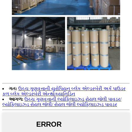
ગત:
ઉચ્ચ ગુણવત્તાની યુરોપિયન બ્લેક એલ્ડરબેરી અર્ક પાઉડર
ફળ બ્લેક એલ્ડરબેરી એન્થોકયાનિડિન
આગળ:
ઉચ્ચ ગુણવત્તાની લ્યોફિલાઇઝ્ડ રોયલ જેલી પાવડર/
લ્યોફિલાઇઝ્ડ રોયલ જેલી/ રોયલ જેલી લ્યોફિલાઇઝ્ડ પાવડર