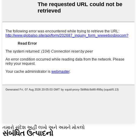
તમારો સંદેશ અહીં લખો અને અમને મોકલો
સંબંધિત ઉત્પાદનો