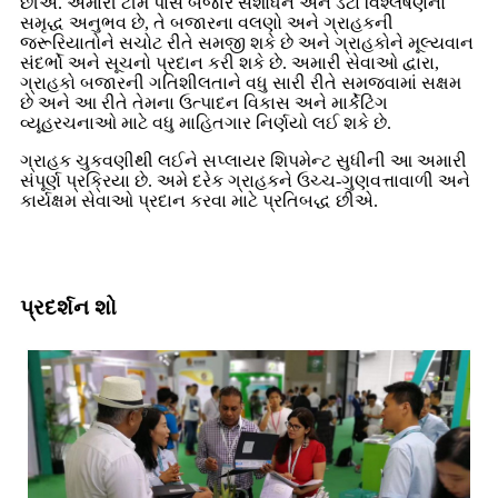
છીએ. અમારી ટીમ પાસે બજાર સંશોધન અને ડેટા વિશ્લેષણનો
સમૃદ્ધ અનુભવ છે, તે બજારના વલણો અને ગ્રાહકની
જરૂરિયાતોને સચોટ રીતે સમજી શકે છે અને ગ્રાહકોને મૂલ્યવાન
સંદર્ભો અને સૂચનો પ્રદાન કરી શકે છે. અમારી સેવાઓ દ્વારા,
ગ્રાહકો બજારની ગતિશીલતાને વધુ સારી રીતે સમજવામાં સક્ષમ
છે અને આ રીતે તેમના ઉત્પાદન વિકાસ અને માર્કેટિંગ
વ્યૂહરચનાઓ માટે વધુ માહિતગાર નિર્ણયો લઈ શકે છે.
ગ્રાહક ચુકવણીથી લઈને સપ્લાયર શિપમેન્ટ સુધીની આ અમારી
સંપૂર્ણ પ્રક્રિયા છે. અમે દરેક ગ્રાહકને ઉચ્ચ-ગુણવત્તાવાળી અને
કાર્યક્ષમ સેવાઓ પ્રદાન કરવા માટે પ્રતિબદ્ધ છીએ.
પ્રદર્શન શો