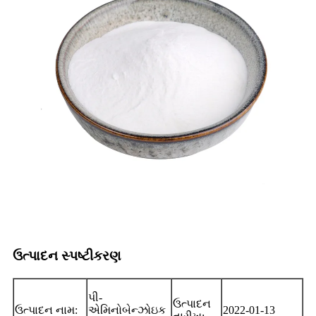
ઉત્પાદન સ્પષ્ટીકરણ
પી-
ઉત્પાદન
ઉત્પાદન નામ:
એમિનોબેન્ઝોઇક
2022-01-13