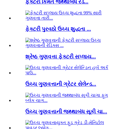
ફેક્ટરી કિંમત જથ્થાબંધ રેડ...
ફેક્ટરી પુરવઠો ઉચ્ચ શુદ્ધતા ...
શ્રેષ્ઠ ગુણવત્તા ફેક્ટરી સપ્લાય...
ઉચ્ચ ગુણવત્તાની ગ્રેટર સેલેન્ડ...
ઉચ્ચ ગુણવત્તાની જથ્થાબંધ સૂકી ચા...