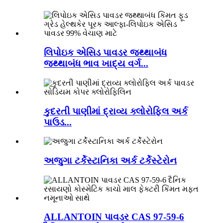
લિપોઇક એસિડ પાવડર જથ્થાબંધ
જથ્થાબંધ ભાવ ખાદ્ય વર્ગ...
કુદરતી પાણીમાં દ્રાવ્ય ક્લોરોફિલ અર્ક
પાઉડ...
અજુગા ટર્કેસ્ટાનિકા અર્ક ટર્કેસ્ટેરોન
ALLANTOIN પાવડર CAS 97-59-6