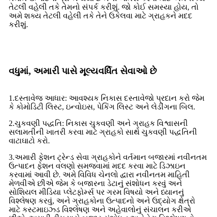
તેટલી વહેલી તકે તેમનો સંપર્ક કરીશું. જો કોઈ સમસ્યા હોય, તો
અમે શક્ય તેટલી વહેલી તકે તેને ઉકેલવા માટે ગ્રાહકને મદદ
કરીશું.
વધુમાં, અમારી પાસે મૂલ્યવર્ધિત સેવાઓ છે
1.દસ્તાવેજ આધાર: આવશ્યક નિકાસ દસ્તાવેજો પ્રદાન કરો જેમ
કે કોમોડિટી લિસ્ટ, ઇન્વોઇસ, પેકિંગ લિસ્ટ અને લેડીંગના બિલ.
2.ચુકવણી પદ્ધતિ: નિકાસ ચુકવણી અને ગ્રાહક વિશ્વાસની
સલામતીની ખાતરી કરવા માટે ગ્રાહકો સાથે ચુકવણી પદ્ધતિની
વાટાઘાટો કરો.
3.અમારી ફેશન ટ્રેન્ડ સેવા ગ્રાહકોને વર્તમાન બજારમાં નવીનતમ
ઉત્પાદન ફેશન વલણો સમજવામાં મદદ કરવા માટે ડિઝાઇન
કરવામાં આવી છે. અમે વિવિધ ચેનલો દ્વારા નવીનતમ માહિતી
મેળવીએ છીએ જેમ કે બજારના ડેટાનું સંશોધન કરવું અને
સોશિયલ મીડિયા પ્લેટફોર્મ્સ પર ગરમ વિષયો અને ધ્યાનનું
વિશ્લેષણ કરવું, અને ગ્રાહકોના ઉત્પાદનો અને ઉદ્યોગ ક્ષેત્રો
માટે કસ્ટમાઇઝ્ડ વિશ્લેષણ અને અહેવાલોનું સંચાલન કરીએ