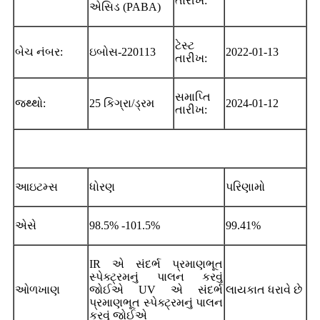
તારીખ:
એસિડ (PABA)
ટેસ્ટ
બેચ નંબર:
ઇબોસ-220113
2022-01-13
તારીખ:
સમાપ્તિ
જથ્થો:
25 કિગ્રા/ડ્રમ
2024-01-12
તારીખ:
આઇટમ્સ
ધોરણ
પરિણામો
એસે
98.5% -101.5%
99.41%
IR એ સંદર્ભ પ્રમાણભૂત
સ્પેક્ટ્રમનું પાલન કરવું
ઓળખાણ
જોઈએ UV એ સંદર્ભ
લાયકાત ધરાવે છે
પ્રમાણભૂત સ્પેક્ટ્રમનું પાલન
કરવું જોઈએ