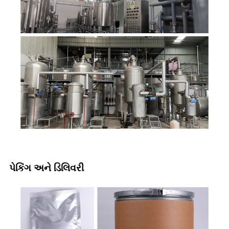
પેકિંગ અને ડિલિવરી