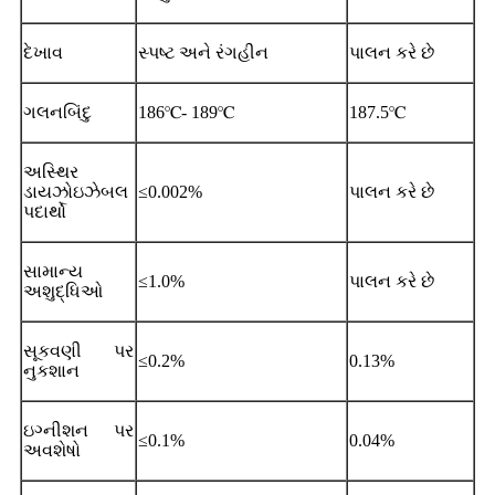
દેખાવ
સ્પષ્ટ અને રંગહીન
પાલન કરે છે
ગલનબિંદુ
186℃- 189℃
187.5℃
અસ્થિર
ડાયઝોઇઝેબલ
≤0.002%
પાલન કરે છે
પદાર્થો
સામાન્ય
≤1.0%
પાલન કરે છે
અશુદ્ધિઓ
સૂકવણી પર
≤0.2%
0.13%
નુકશાન
ઇગ્નીશન પર
≤0.1%
0.04%
અવશેષો