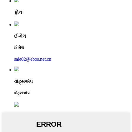
ફોન
ઈ-મેલ
ઈ-મેલ
sale02@ebos.net.cn
વોટ્સએપ
વોટ્સએપ