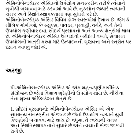
એમિનોબેન્ઝોઇક એસિડનો ઉપયોગ સનસ્ક્રીન તરીકે ત્વચાને
યુવીથી બચાવવા માટે કરવામાં આવે છે. નુકસાન જ્યારે ત્વચાની
ચમક અને સ્થિતિસ્થાપકતામાં પણ સુધારો કરે છે.
એમિનોબેન્ઝોઇક એસિડ વિવિધ ડોઝ સ્વરૂપોમાં દેખાય છે, જેમ કે
મૌખિક ગોળીઓ, કેપ્સ્યુલ્સ, પાવડર, પ્રવાહી, વગેરે, અને તેનો
ઉપયોગ ઘણીવાર દવા, સૌંદર્ય પ્રસાધનો અને અન્ય ક્ષેત્રોમાં થાય
છે. એમિનોબેન્ઝોઇક એસિડ ઉત્પાદનો ખરીદતી વખતે, સલામત
ઉપયોગની ખાતરી કરવા માટે ઉત્પાદનની ગુણવત્તા અને સ્ત્રોત પર
ધ્યાન આપવું જોઈએ.
અરજી
પી-એમિનોબેન્ઝોઇક એસિડ એ એક મહત્વપૂર્ણ કાર્બનિક
સંયોજન છે જેમાં વિશાળ શ્રેણીનો ઉપયોગ થાય છે. નીચેના
તેના મુખ્ય એપ્લિકેશન ક્ષેત્રો છે:
1. સૌંદર્ય પ્રસાધનો: એમિનોબેન્ઝોઇક એસિડ એ એક
સામાન્ય સનસ્ક્રીન એજન્ટ છે જેનો ઉપયોગ ત્વચાને યુવી
કિરણોથી બચાવવા માટે થાય છે. વધુમાં, તે ત્વચાની ચમક
અને સ્થિતિસ્થાપકતાને સુધારે છે અને ત્વચાની ભેજ જાળવી
રાખે છે.