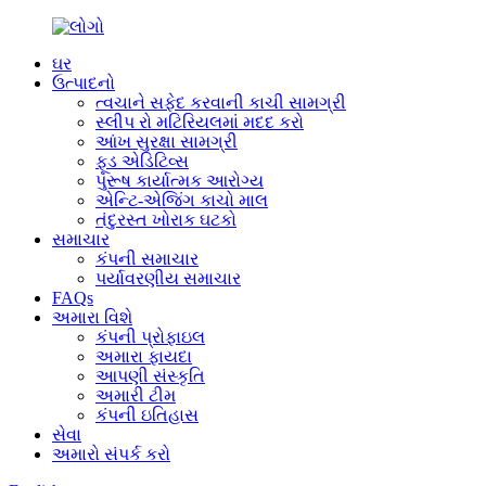
ઘર
ઉત્પાદનો
ત્વચાને સફેદ કરવાની કાચી સામગ્રી
સ્લીપ રો મટિરિયલમાં મદદ કરો
આંખ સુરક્ષા સામગ્રી
ફૂડ એડિટિવ્સ
પુરૂષ કાર્યાત્મક આરોગ્ય
એન્ટિ-એજિંગ કાચો માલ
તંદુરસ્ત ખોરાક ઘટકો
સમાચાર
કંપની સમાચાર
પર્યાવરણીય સમાચાર
FAQs
અમારા વિશે
કંપની પ્રોફાઇલ
અમારા ફાયદા
આપણી સંસ્કૃતિ
અમારી ટીમ
કંપની ઇતિહાસ
સેવા
અમારો સંપર્ક કરો