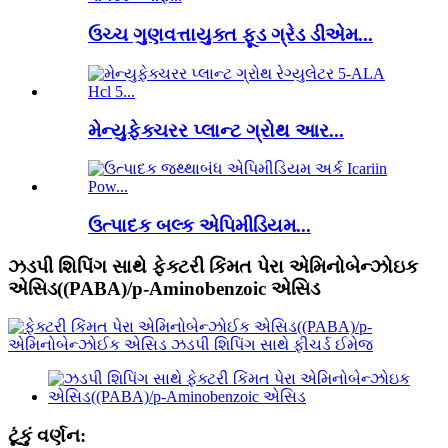
ઉચ્ચ ગુણવત્તાયુક્ત ફૂડ ગ્રેડ ડીએમ...
મેન્યુફેક્ચરર પ્લાન્ટ ગ્રોથ આર...
ઉત્પાદક બલ્ક એપિમીડિયમ...
ઝડપી શિપિંગ સાથે ફેક્ટરી કિંમત પેરા એમિનોબેન્ઝોઇક
એસિડ((PABA)/p-Aminobenzoic એસિડ
ટૂંકું વર્ણન: