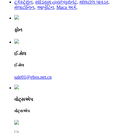
ટર્કેસ્ટેરોન
,
સોડિયમ હાયલ્યુરોનેટ
,
મન્નિટોલ પાવડર
,
મેલાટોનિન
,
આર્બુટિન
,
Maca અર્ક
,
ફોન
ઈ-મેલ
ઈ-મેલ
sale01@ebos.net.cn
વોટ્સએપ
વોટ્સએપ