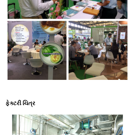
ફેક્ટરી ચિત્ર