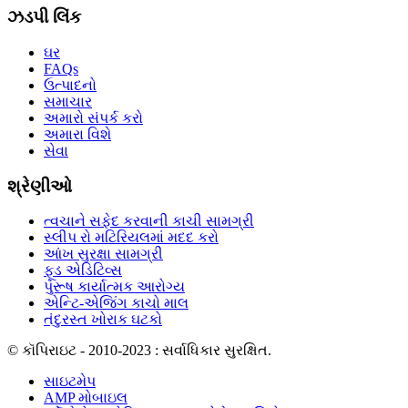
ઝડપી લિંક
ઘર
FAQs
ઉત્પાદનો
સમાચાર
અમારો સંપર્ક કરો
અમારા વિશે
સેવા
શ્રેણીઓ
ત્વચાને સફેદ કરવાની કાચી સામગ્રી
સ્લીપ રો મટિરિયલમાં મદદ કરો
આંખ સુરક્ષા સામગ્રી
ફૂડ એડિટિવ્સ
પુરૂષ કાર્યાત્મક આરોગ્ય
એન્ટિ-એજિંગ કાચો માલ
તંદુરસ્ત ખોરાક ઘટકો
© કૉપિરાઇટ - 2010-2023 : સર્વાધિકાર સુરક્ષિત.
સાઇટમેપ
AMP મોબાઇલ