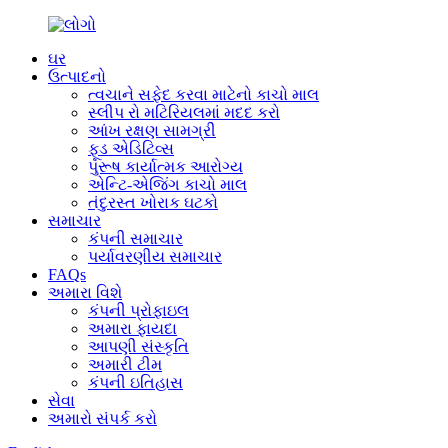
ઘર
ઉત્પાદનો
ત્વચાને સફેદ કરવા માટેનો કાચો માલ
સ્લીપ રો મટિરિયલમાં મદદ કરો
આંખ રક્ષણ સામગ્રી
ફૂડ એડિટિવ્સ
પુરૂષ કાર્યાત્મક આરોગ્ય
એન્ટિ-એજિંગ કાચો માલ
તંદુરસ્ત ખોરાક ઘટકો
સમાચાર
કંપની સમાચાર
પર્યાવરણીય સમાચાર
FAQs
અમારા વિશે
કંપની પ્રોફાઇલ
અમારા ફાયદા
આપણી સંસ્કૃતિ
અમારી ટીમ
કંપની ઇતિહાસ
સેવા
અમારો સંપર્ક કરો