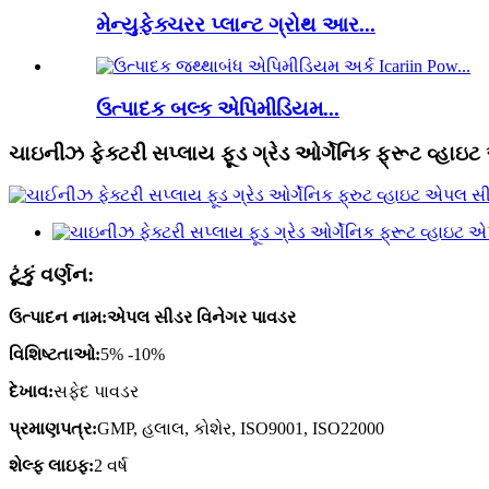
મેન્યુફેક્ચરર પ્લાન્ટ ગ્રોથ આર...
ઉત્પાદક બલ્ક એપિમીડિયમ...
ચાઇનીઝ ફેક્ટરી સપ્લાય ફૂડ ગ્રેડ ઓર્ગેનિક ફ્રૂટ વ્હા
ટૂંકું વર્ણન:
ઉત્પાદન નામ:
એપલ સીડર વિનેગર પાવડર
વિશિષ્ટતાઓ:
5% -10%
દેખાવ:
સફેદ પાવડર
પ્રમાણપત્ર:
GMP, હલાલ, કોશેર, ISO9001, ISO22000
શેલ્ફ લાઇફ:
2 વર્ષ