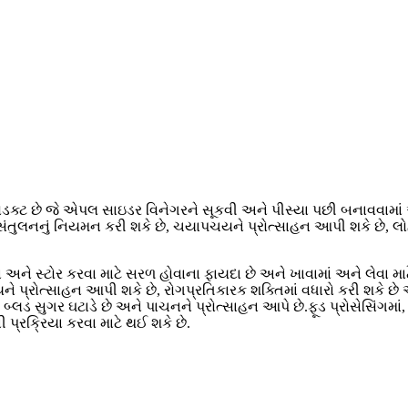
ક્ટ છે જે એપલ સાઇડર વિનેગરને સૂકવી અને પીસ્યા પછી બનાવવામાં
સંતુલનનું નિયમન કરી શકે છે, ચયાપચયને પ્રોત્સાહન આપી શકે છે, લ
 અને સ્ટોર કરવા માટે સરળ હોવાના ફાયદા છે અને ખાવામાં અને લેવા 
ે પ્રોત્સાહન આપી શકે છે, રોગપ્રતિકારક શક્તિમાં વધારો કરી શકે 
, બ્લડ સુગર ઘટાડે છે અને પાચનને પ્રોત્સાહન આપે છે.ફૂડ પ્રોસેસિં
પ્રક્રિયા કરવા માટે થઈ શકે છે.