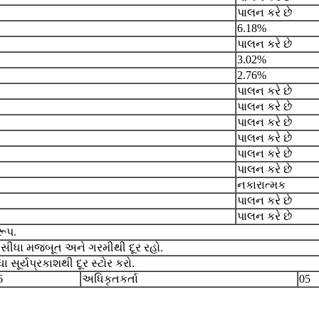
પાલન કરે છે
6.18%
પાલન કરે છે
3.02%
2.76%
પાલન કરે છે
પાલન કરે છે
પાલન કરે છે
પાલન કરે છે
પાલન કરે છે
પાલન કરે છે
નકારાત્મક
પાલન કરે છે
પાલન કરે છે
ૂપ.
, સીધા મજબૂત અને ગરમીથી દૂર રહો.
 સૂર્યપ્રકાશથી દૂર સ્ટોર કરો.
6
અધિકૃતકર્તા
05