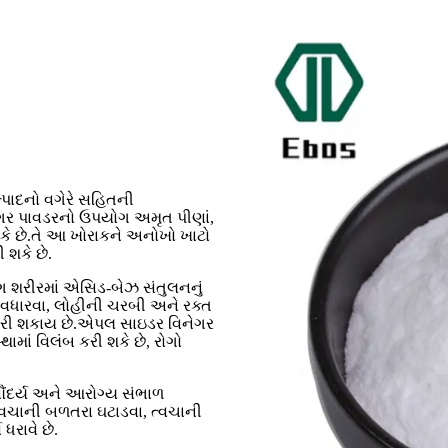
્પાદનો વગેરે સહિતની
ેગર પાવડરનો ઉપયોગ અમૃત પીણાં,
શકે છે.તે આ ખોરાકને અનોખો ખાટો
 શકે છે.
ગ શરીરમાં એસિડ-બેઝ સંતુલનનું
વધારવા, લોહીની ચરબી અને રક્ત
 કરી શકાય છે.એપલ સાઇડર વિનેગર
થામાં વિલંબ કરી શકે છે, રોગો
સૌંદર્ય અને આરોગ્ય સંભાળ
 ત્વચાની બળતરા ઘટાડવા, ત્વચાની
ધરાવે છે.