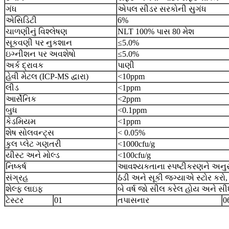
ગંધ
એપલ સીડર સરકોની સુગંધ
એસિડિટી
6%
ચાળણીનું વિશ્લેષણ
NLT 100% પાસ 80 મેશ
સૂકવણી પર નુકશાન
≤5.0%
ઇગ્નીશન પર અવશેષો
≤5.0%
અર્ક દ્રાવક
પાણી
હેવી મેટલ (ICP-MS દ્વારા)
<10ppm
લીડ
<1ppm
આર્સેનિક
<2ppm
બુધ
<0.1ppm
કેડમિયમ
<1ppm
શેષ સોલવન્ટ્સ
< 0.05%
કુલ પ્લેટ ગણતરી
<1000cfu/g
યીસ્ટ અને મોલ્ડ
<100cfu/g
નિષ્કર્ષ
આવશ્યકતાના સ્પષ્ટીકરણને અનુર
સંગ્રહ
ઠંડી અને સૂકી જગ્યાએ સ્ટોર કરો
શેલ્ફ લાઇફ
બે વર્ષ જો સીલ કરેલ હોય અને સીધા
ટેસ્ટર
01
તપાસનાર
0