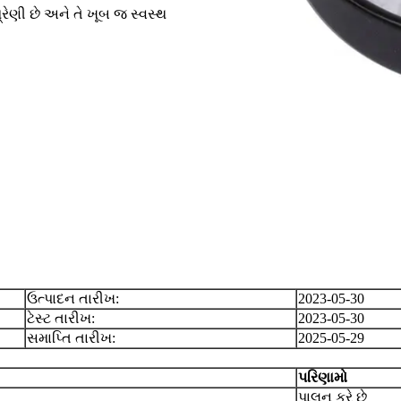
ેણી છે અને તે ખૂબ જ સ્વસ્થ
ઉત્પાદન તારીખ:
2023-05-30
ટેસ્ટ તારીખ:
2023-05-30
સમાપ્તિ તારીખ:
2025-05-29
પરિણામો
પાલન કરે છે