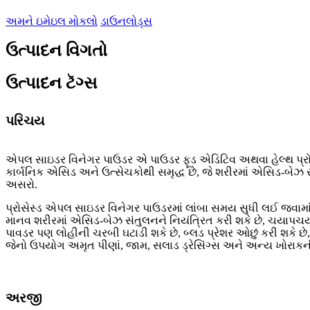
અમને ઇમેઇલ મોકલો
ડાઉનલોડ્સ
ઉત્પાદન વિગતો
ઉત્પાદન ટૅગ્સ
પરિચય
એપલ સાઇડર વિનેગર પાઉડર એ પાઉડર ફૂડ એડિટિવ અથવા હેલ્થ પ્રોડ
કાર્બનિક એસિડ અને ઉત્સેચકોથી સમૃદ્ધ છે, જે શરીરમાં એસિડ-બેઝ 
અસરો.
પ્રોસેસ્ડ એપલ સાઇડર વિનેગર પાઉડરમાં લાંબા સમય સુધી લઈ જવામાં
માનવ શરીરમાં એસિડ-બેઝ સંતુલનને નિયંત્રિત કરી શકે છે, ચયાપચયન
પાવડર પણ લોહીની ચરબી ઘટાડી શકે છે, બ્લડ પ્રેશર ઓછું કરી શકે છે
જેનો ઉપયોગ અમૃત પીણાં, જામ, સલાડ ડ્રેસિંગ્સ અને અન્ય ખોરાકની 
અરજી