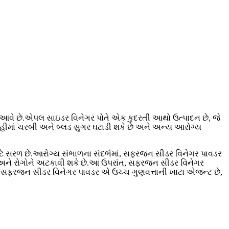
 આવે છે.એપલ સાઇડર વિનેગર પોતે એક કુદરતી આથો ઉત્પાદન છે, જે
ોહીમાં ચરબી અને બ્લડ સુગર ઘટાડી શકે છે અને અન્ય આરોગ્ય
માટે સરળ છે.આરોગ્ય સંભાળના સંદર્ભમાં, સફરજન સીડર વિનેગર પાવડર
છે અને રોગોને અટકાવી શકે છે.આ ઉપરાંત, સફરજન સીડર વિનેગર
ગમાં, સફરજન સીડર વિનેગર પાવડર એ ઉચ્ચ ગુણવત્તાની ખાટા એજન્ટ છે,