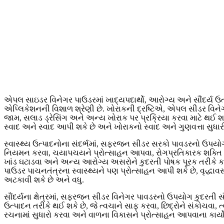
એપલ સાઇડર વિનેગર પાઉડરમાં ખાદ્યપદાર્થો, આરોગ્ય અને સૌંદર્ય ઉત
એપ્લિકેશનની વિશાળ શ્રેણી છે. ખોરાકની દ્રષ્ટિએ, એપલ સીડર વિન
જામ, સલાડ ડ્રેસિંગ અને અન્ય ખોરાક પર પ્રક્રિયા કરવા માટે થઈ 
સ્વાદ અને સ્વાદ આપી શકે છે અને ખોરાકનો સ્વાદ અને ગુણવત્તા સુધારી
સ્વાસ્થ્ય ઉત્પાદનોના સંદર્ભમાં, સફરજન સીડર સરકો પાવડરનો ઉપયો
નિયમન કરવા, ચયાપચયને પ્રોત્સાહન આપવા, રોગપ્રતિકારક શક્તિ 
ખાંડ ઘટાડવા અને અન્ય આરોગ્ય અસરોને કુદરતી પોષક પૂરક તરીકે
પાઉડર પાચનતંત્રના સ્વાસ્થ્યને પણ પ્રોત્સાહન આપી શકે છે, વૃદ્ધાવસ્
અટકાવી શકે છે અને વધુ.
સૌંદર્યના ક્ષેત્રમાં, સફરજન સીડર વિનેગર પાવડરનો ઉપયોગ કુદરતી 
ઉત્પાદન તરીકે થઈ શકે છે, જે ત્વચાને સાફ કરવા, છિદ્રોને સંકોચવા,
રચનામાં સુધારો કરવા અને વાળના વિકાસને પ્રોત્સાહન આપવાના કાર્યો 