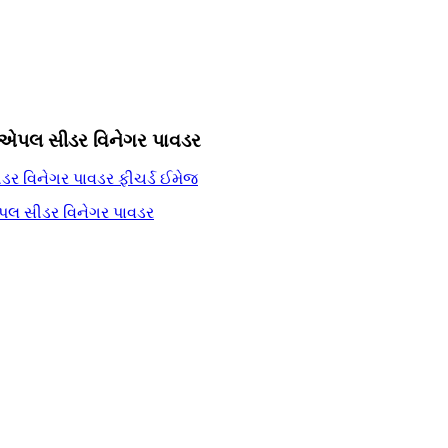
ઇટ એપલ સીડર વિનેગર પાવડર