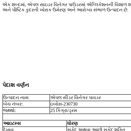
એક શબ્દમાં, એપલ સાઇડર વિનેગર પાઉડરમાં એપ્લિકેશનની વિશાળ શ્ર
અને પૌષ્ટિક કુદરતી ખોરાક ઉમેરણ અને આરોગ્ય સંભાળ ઉત્પાદન છે.
પેદાશ વર્ણન
ઉત્પાદન નામ:
એપલ સીડર વિનેગર પાવડર
બેચ નંબર:
ઇબોસ-230730
જથ્થો:
25 કિગ્રા/ડ્રમ
આઇટમ્સ
ધોરણ
દેખાવ
સફેદ અથવા આછો સફેદ શક્તિ